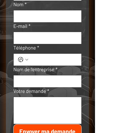
Nom
*
E‑mail
*
Téléphone
*
Nom de l'entreprise
*
Votre demande
*
Envoyer ma demande