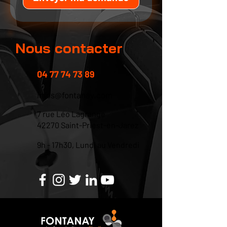
Nous contacter
04 77 74 73 89
infos@fontanay.com
7 rue Léo Lagrange
42270 Saint-Priest-en-Jarez
9h - 17h30, Lundi au Vendredi