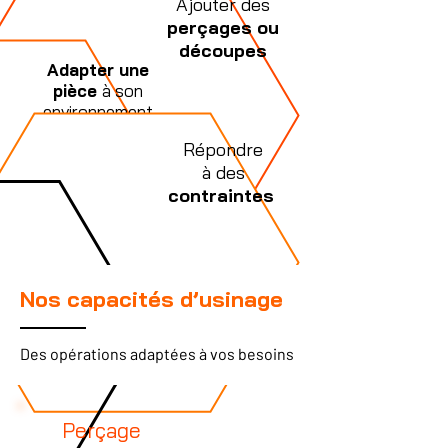
Ajouter des
perçages ou
découpes
Adapter une
pièce
à son
environnement
final
Répondre
à des
contraintes
Nos capacités d’usinage
Des opérations adaptées à vos besoins
1
Perçage