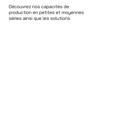
Découvrez nos capacités de
production en petites et moyennes
séries ainsi que les solutions
d'injection plastique que nous
proposons.
Découvrez nos services
Besoin d'un devis pour