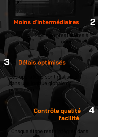
projet.
2
Moins d'intermédiaires
Moins de prestataires à
coordonner.
3
Délais optimisés
Les opérations sont réalisées
dans une logique globale de
production.
4
Contrôle qualité
facilité
Chaque étape reste intégrée dans